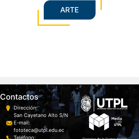
F
ARTE
Contactos
Dirección:
San Cayetano Alto S/N
E-mail:
fototeca@utpl.edu.ec
Teléfono: