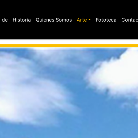
Pasar
al
n
contenido
 de
Historia
Quienes Somos
Arte
Fototeca
Contac
principal
igation