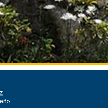
z
ceño