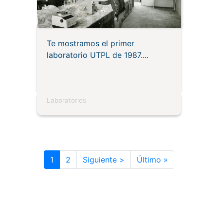
Te mostramos el primer
laboratorio UTPL de 1987.
Laboratorios
Paginación
Siguiente página
Última págin
1
2
Siguiente >
Último »