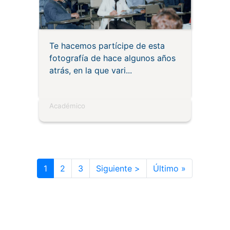
Te hacemos partícipe de esta
fotografía de hace algunos años
atrás, en la que vari
Académico
Paginación
Siguiente página
Última pág
1
2
3
Siguiente >
Último »