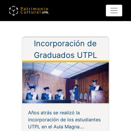
Pasar
al
contenido
principal
Incorporación de
Graduados UTPL
Años atrás se realizó la
incorporación de los estudiantes
UTPL en el Aula Magna.