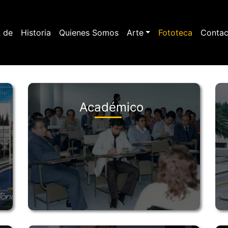
Pasar
al
n
contenido
 de
Historia
Quienes Somos
Arte
Fototeca
Contac
principal
igation
Académico