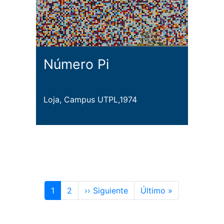
Número Pi
Loja, Campus UTPL,1974
Paginación
Siguiente página
Última págin
1
2
›› Siguiente
Último »